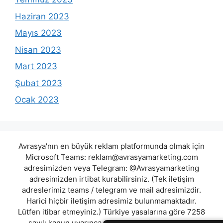
Haziran 2023
Mayıs 2023
Nisan 2023
Mart 2023
Şubat 2023
Ocak 2023
Avrasya'nın en büyük reklam platformunda olmak için
Microsoft Teams:
reklam@avrasyamarketing.com
adresimizden veya Telegram: @Avrasyamarketing
adresimizden irtibat kurabilirsiniz. (Tek iletişim
adreslerimiz teams / telegram ve mail adresimizdir.
Harici hiçbir iletişim adresimiz bulunmamaktadır.
Lütfen itibar etmeyiniz.) Türkiye yasalarına göre 7258
sayılı kanun uyarınca yasa dışı bahis oynamanın