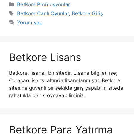
Kategoriler
Betkore Promosyonlar
Etiketler
Betkore Canlı Oyunlar
,
Betkore Giriş
Yorum yap
Betkore Lisans
Betkore, lisanslı bir sitedir. Lisans bilgileri ise;
Curacao lisansı altında lisanslanmıştır. Betkore
sitesine güvenli bir şekilde giriş yapabilir, sitede
rahatlıkla bahis oynayabilirsiniz.
Betkore Para Yatırma