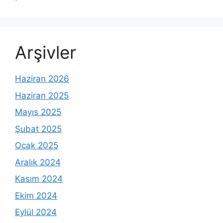
Arşivler
Haziran 2026
Haziran 2025
Mayıs 2025
Şubat 2025
Ocak 2025
Aralık 2024
Kasım 2024
Ekim 2024
Eylül 2024