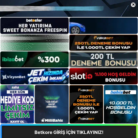
×
Betkore GİRİŞ İÇİN TIKLAYINIZ!