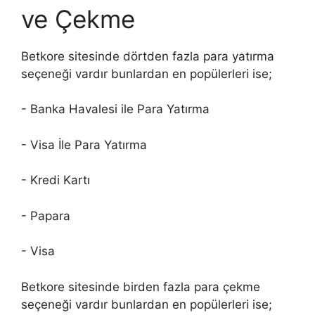
ve Çekme
Betkore sitesinde dörtden fazla para yatırma
seçeneği vardır bunlardan en popülerleri ise;
- Banka Havalesi ile Para Yatırma
- Visa İle Para Yatırma
- Kredi Kartı
- Papara
- Visa
Betkore sitesinde birden fazla para çekme
seçeneği vardır bunlardan en popülerleri ise;