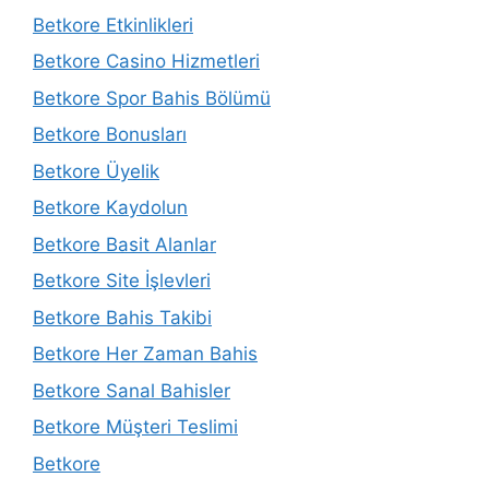
Betkore Etkinlikleri
Betkore Casino Hizmetleri
Betkore Spor Bahis Bölümü
Betkore Bonusları
Betkore Üyelik
Betkore Kaydolun
Betkore Basit Alanlar
Betkore Site İşlevleri
Betkore Bahis Takibi
Betkore Her Zaman Bahis
Betkore Sanal Bahisler
Betkore Müşteri Teslimi
Betkore