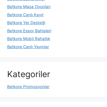
Betkore Masa Oyunları
Betkore Canlı Kayıt
Betkore Yer Desteği
Betkore Espor Bahisleri
Betkore Mobil Rahatlık
Betkore Canlı Yayınlar
Kategoriler
Betkore Promosyonlar