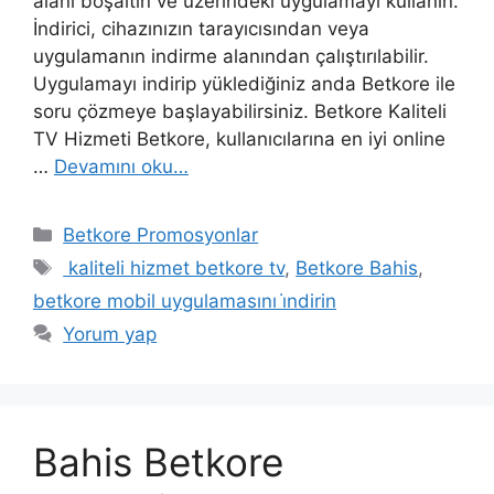
alanı boşaltın ve üzerindeki uygulamayı kullanın.
İndirici, cihazınızın tarayıcısından veya
uygulamanın indirme alanından çalıştırılabilir.
Uygulamayı indirip yüklediğiniz anda Betkore ile
soru çözmeye başlayabilirsiniz. Betkore Kaliteli
TV Hizmeti Betkore, kullanıcılarına en iyi online
…
Devamını oku…
Kategoriler
Betkore Promosyonlar
Etiketler
kaliteli hizmet betkore tv
,
Betkore Bahis
,
betkore mobil uygulamasını i̇ndirin
Yorum yap
Bahis Betkore