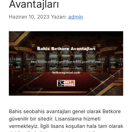
Avantajları
Haziran 10, 2023
Yazarı:
admin
Bahis seobahis avantajları genel olarak Betkore
güvenilir bir sitedir. Lisanslama hizmeti
vermekteyiz. İlgili lisans koşulları hala tam olarak