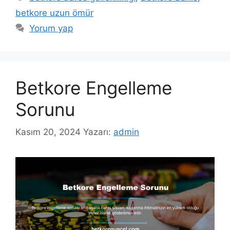
betkore uzun ömür
Yorum yap
Betkore Engelleme
Sorunu
Kasım 20, 2024
Yazarı:
admin