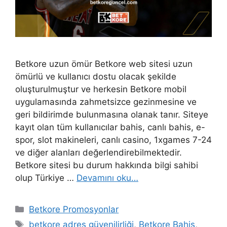
Betkore uzun ömür Betkore web sitesi uzun
ömürlü ve kullanıcı dostu olacak şekilde
oluşturulmuştur ve herkesin Betkore mobil
uygulamasında zahmetsizce gezinmesine ve
geri bildirimde bulunmasına olanak tanır. Siteye
kayıt olan tüm kullanıcılar bahis, canlı bahis, e-
spor, slot makineleri, canlı casino, 1xgames 7-24
ve diğer alanları değerlendirebilmektedir.
Betkore sitesi bu durum hakkında bilgi sahibi
olup Türkiye …
Devamını oku…
Kategoriler
Betkore Promosyonlar
Etiketler
betkore adres güvenilirliği
,
Betkore Bahis
,