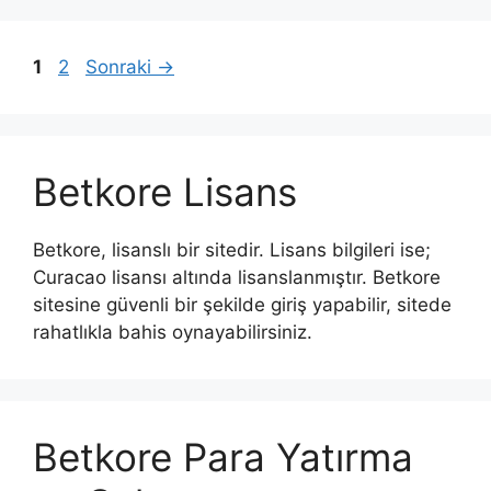
Sayfa
Sayfa
1
2
Sonraki
→
Betkore Lisans
Betkore, lisanslı bir sitedir. Lisans bilgileri ise;
Curacao lisansı altında lisanslanmıştır. Betkore
sitesine güvenli bir şekilde giriş yapabilir, sitede
rahatlıkla bahis oynayabilirsiniz.
Betkore Para Yatırma