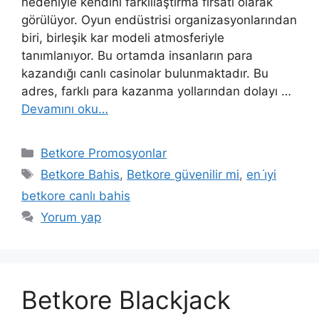
nedeniyle kendini farklılaştırma fırsatı olarak
görülüyor. Oyun endüstrisi organizasyonlarından
biri, birleşik kar modeli atmosferiyle
tanımlanıyor. Bu ortamda insanların para
kazandığı canlı casinolar bulunmaktadır. Bu
adres, farklı para kazanma yollarından dolayı …
Devamını oku…
Kategoriler
Betkore Promosyonlar
Etiketler
Betkore Bahis
,
Betkore güvenilir mi
,
en i̇yi
betkore canlı bahis
Yorum yap
Betkore Blackjack