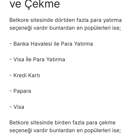
ve Çekme
Betkore sitesinde dörtden fazla para yatırma
seçeneği vardır bunlardan en popülerleri ise;
- Banka Havalesi ile Para Yatırma
- Visa İle Para Yatırma
- Kredi Kartı
- Papara
- Visa
Betkore sitesinde birden fazla para çekme
seçeneği vardır bunlardan en popülerleri ise;