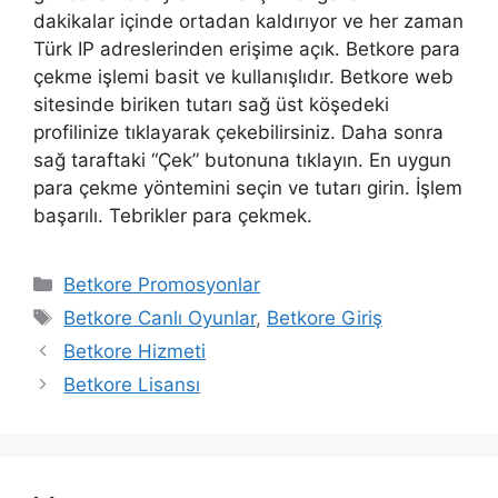
dakikalar içinde ortadan kaldırıyor ve her zaman
Türk IP adreslerinden erişime açık. Betkore para
çekme işlemi basit ve kullanışlıdır. Betkore web
sitesinde biriken tutarı sağ üst köşedeki
profilinize tıklayarak çekebilirsiniz. Daha sonra
sağ taraftaki “Çek” butonuna tıklayın. En uygun
para çekme yöntemini seçin ve tutarı girin. İşlem
başarılı. Tebrikler para çekmek.
Kategoriler
Betkore Promosyonlar
Etiketler
Betkore Canlı Oyunlar
,
Betkore Giriş
Betkore Hizmeti
Betkore Lisansı