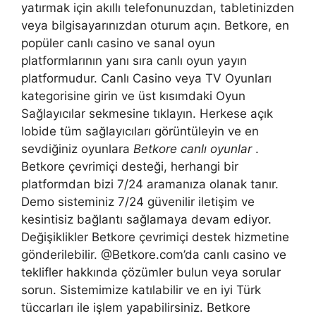
yatırmak için akıllı telefonunuzdan, tabletinizden
veya bilgisayarınızdan oturum açın. Betkore, en
popüler canlı casino ve sanal oyun
platformlarının yanı sıra canlı oyun yayın
platformudur. Canlı Casino veya TV Oyunları
kategorisine girin ve üst kısımdaki Oyun
Sağlayıcılar sekmesine tıklayın. Herkese açık
lobide tüm sağlayıcıları görüntüleyin ve en
sevdiğiniz oyunlara
Betkore canlı oyunlar
.
Betkore çevrimiçi desteği, herhangi bir
platformdan bizi 7/24 aramanıza olanak tanır.
Demo sisteminiz 7/24 güvenilir iletişim ve
kesintisiz bağlantı sağlamaya devam ediyor.
Değişiklikler Betkore çevrimiçi destek hizmetine
gönderilebilir. @Betkore.com’da canlı casino ve
teklifler hakkında çözümler bulun veya sorular
sorun. Sistemimize katılabilir ve en iyi Türk
tüccarları ile işlem yapabilirsiniz. Betkore