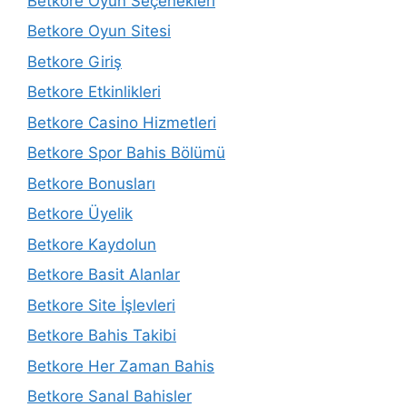
Betkore Oyun Seçenekleri
Betkore Oyun Sitesi
Betkore Giriş
Betkore Etkinlikleri
Betkore Casino Hizmetleri
Betkore Spor Bahis Bölümü
Betkore Bonusları
Betkore Üyelik
Betkore Kaydolun
Betkore Basit Alanlar
Betkore Site İşlevleri
Betkore Bahis Takibi
Betkore Her Zaman Bahis
Betkore Sanal Bahisler