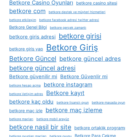
Betkore Casino Oyunları
betkore casino sitesi
betkore com
betkore destek ve müşteri hizmetleri
betkore etkileşim
betkore facebook adresi twitter adresi
Betkore Genel Bilgi
betkore gerçek zamanlı
betkore girisi
betkore giris adresi
Betkore Giriş
betkore giris yap
Betkore Güncel
betkore güncel adres
betkore güncel adresi
Betkore güvenilir mi
Betkore Güvenlir mi
betkore instagram
betkore hesap açma
Betkore kayıt
betkore i̇letişim adres
betkore kaç oldu
betkore lisanslı oyun
betkore masada oyun
betkore maç izleme
betkore maç izle
betkore maçları
betkore mobil arayüz
betkore nasil bir site
betkore ortaklık programı
Betkore Para Çekme
betkore oyunları maçları
betkore oyunu