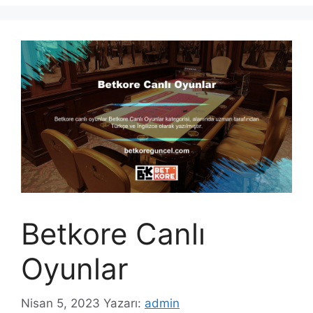
Betkore Canlı
Oyunlar
Nisan 5, 2023
Yazarı:
admin