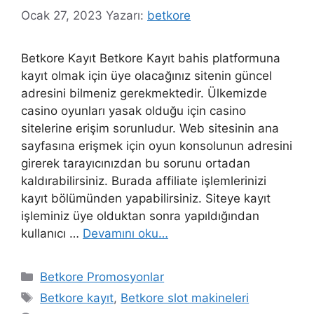
Ocak 27, 2023
Yazarı:
betkore
Betkore Kayıt Betkore Kayıt bahis platformuna
kayıt olmak için üye olacağınız sitenin güncel
adresini bilmeniz gerekmektedir. Ülkemizde
casino oyunları yasak olduğu için casino
sitelerine erişim sorunludur. Web sitesinin ana
sayfasına erişmek için oyun konsolunun adresini
girerek tarayıcınızdan bu sorunu ortadan
kaldırabilirsiniz. Burada affiliate işlemlerinizi
kayıt bölümünden yapabilirsiniz. Siteye kayıt
işleminiz üye olduktan sonra yapıldığından
kullanıcı …
Devamını oku…
Kategoriler
Betkore Promosyonlar
Etiketler
Betkore kayıt
,
Betkore slot makineleri