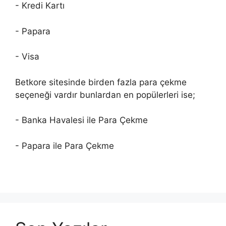
- Kredi Kartı
- Papara
- Visa
Betkore sitesinde birden fazla para çekme
seçeneği vardır bunlardan en popülerleri ise;
- Banka Havalesi ile Para Çekme
- Papara ile Para Çekme