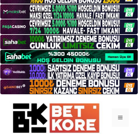
İçeriğe
atla
Menü