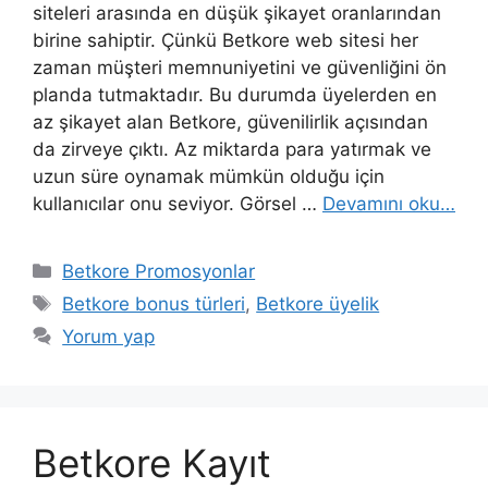
siteleri arasında en düşük şikayet oranlarından
birine sahiptir. Çünkü Betkore web sitesi her
zaman müşteri memnuniyetini ve güvenliğini ön
planda tutmaktadır. Bu durumda üyelerden en
az şikayet alan Betkore, güvenilirlik açısından
da zirveye çıktı. Az miktarda para yatırmak ve
uzun süre oynamak mümkün olduğu için
kullanıcılar onu seviyor. Görsel …
Devamını oku…
Kategoriler
Betkore Promosyonlar
Etiketler
Betkore bonus türleri
,
Betkore üyelik
Yorum yap
Betkore Kayıt