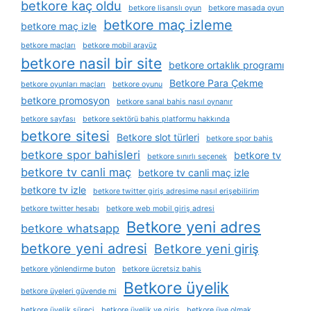
betkore kaç oldu
betkore lisanslı oyun
betkore masada oyun
betkore maç izleme
betkore maç izle
betkore maçları
betkore mobil arayüz
betkore nasil bir site
betkore ortaklık programı
Betkore Para Çekme
betkore oyunları maçları
betkore oyunu
betkore promosyon
betkore sanal bahis nasıl oynanır
betkore sayfası
betkore sektörü bahis platformu hakkında
betkore sitesi
Betkore slot türleri
betkore spor bahis
betkore spor bahisleri
betkore tv
betkore sınırlı seçenek
betkore tv canli maç
betkore tv canli maç izle
betkore tv izle
betkore twitter giriş adresime nasıl erişebilirim
betkore twitter hesabı
betkore web mobil giriş adresi
Betkore yeni adres
betkore whatsapp
betkore yeni adresi
Betkore yeni giriş
betkore yönlendirme buton
betkore ücretsiz bahis
Betkore üyelik
betkore üyeleri güvende mi
betkore üyelik süreci
betkore üyelik ve giriş
betkore üye olmak