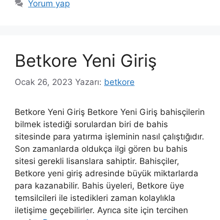
Yorum yap
Betkore Yeni Giriş
Ocak 26, 2023
Yazarı:
betkore
Betkore Yeni Giriş Betkore Yeni Giriş bahisçilerin
bilmek istediği sorulardan biri de bahis
sitesinde para yatırma işleminin nasıl çalıştığıdır.
Son zamanlarda oldukça ilgi gören bu bahis
sitesi gerekli lisanslara sahiptir. Bahisçiler,
Betkore yeni giriş adresinde büyük miktarlarda
para kazanabilir. Bahis üyeleri, Betkore üye
temsilcileri ile istedikleri zaman kolaylıkla
iletişime geçebilirler. Ayrıca site için tercihen