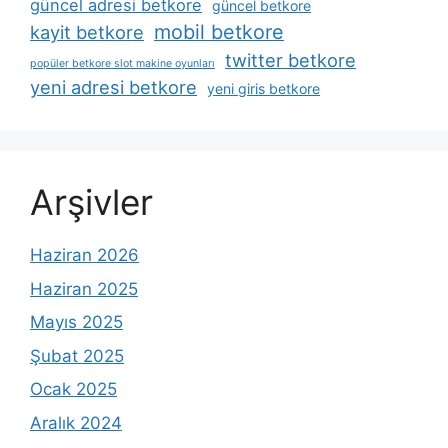
güncel adresi betkore
güncel betkore
mobil betkore
kayit betkore
twitter betkore
popüler betkore slot makine oyunları
yeni adresi betkore
yeni giris betkore
Arşivler
Haziran 2026
Haziran 2025
Mayıs 2025
Şubat 2025
Ocak 2025
Aralık 2024