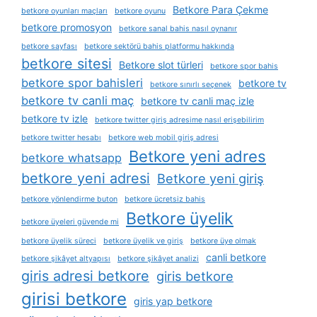
Betkore Para Çekme
betkore oyunları maçları
betkore oyunu
betkore promosyon
betkore sanal bahis nasıl oynanır
betkore sayfası
betkore sektörü bahis platformu hakkında
betkore sitesi
Betkore slot türleri
betkore spor bahis
betkore spor bahisleri
betkore tv
betkore sınırlı seçenek
betkore tv canli maç
betkore tv canli maç izle
betkore tv izle
betkore twitter giriş adresime nasıl erişebilirim
betkore twitter hesabı
betkore web mobil giriş adresi
Betkore yeni adres
betkore whatsapp
betkore yeni adresi
Betkore yeni giriş
betkore yönlendirme buton
betkore ücretsiz bahis
Betkore üyelik
betkore üyeleri güvende mi
betkore üyelik süreci
betkore üyelik ve giriş
betkore üye olmak
canli betkore
betkore şikâyet altyapısı
betkore şikâyet analizi
giris adresi betkore
giris betkore
girisi betkore
giris yap betkore