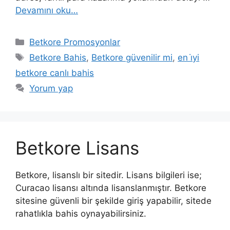
Devamını oku…
Kategoriler
Betkore Promosyonlar
Etiketler
Betkore Bahis
,
Betkore güvenilir mi
,
en i̇yi
betkore canlı bahis
Yorum yap
Betkore Lisans
Betkore, lisanslı bir sitedir. Lisans bilgileri ise;
Curacao lisansı altında lisanslanmıştır. Betkore
sitesine güvenli bir şekilde giriş yapabilir, sitede
rahatlıkla bahis oynayabilirsiniz.