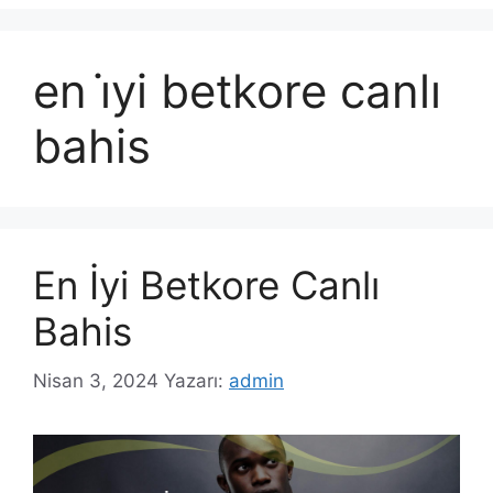
en i̇yi betkore canlı
bahis
En İyi Betkore Canlı
Bahis
Nisan 3, 2024
Yazarı:
admin