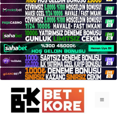
İçeriğe
atla
Menü