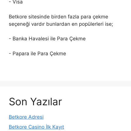
- Visa
Betkore sitesinde birden fazla para çekme
seçeneği vardır bunlardan en popülerleri ise;
- Banka Havalesi ile Para Çekme
- Papara ile Para Çekme
Son Yazılar
Betkore Adresi
Betkore Casino İlk Kayıt