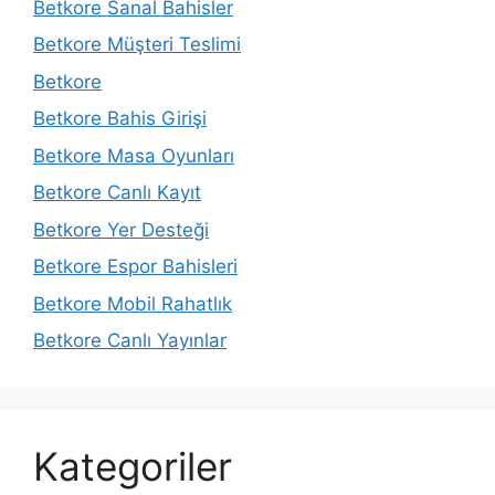
Betkore Sanal Bahisler
Betkore Müşteri Teslimi
Betkore
Betkore Bahis Girişi
Betkore Masa Oyunları
Betkore Canlı Kayıt
Betkore Yer Desteği
Betkore Espor Bahisleri
Betkore Mobil Rahatlık
Betkore Canlı Yayınlar
Kategoriler