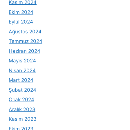
Kasım 2024
Ekim 2024
Eylül 2024
Ağustos 2024
Temmuz 2024
Haziran 2024
Mayıs 2024
Nisan 2024
Mart 2024
Şubat 2024
Ocak 2024
Aralık 2023
Kasım 2023
Ekim 2023