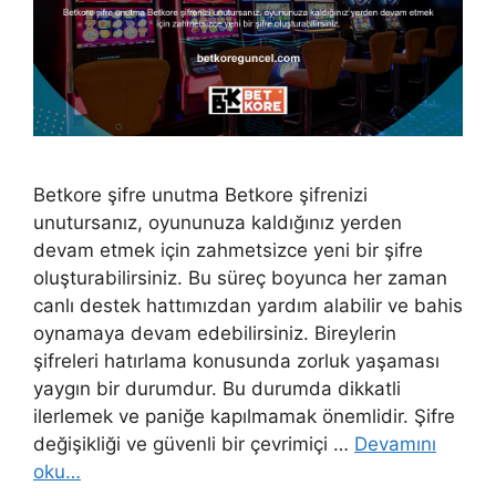
Betkore şifre unutma Betkore şifrenizi
unutursanız, oyununuza kaldığınız yerden
devam etmek için zahmetsizce yeni bir şifre
oluşturabilirsiniz. Bu süreç boyunca her zaman
canlı destek hattımızdan yardım alabilir ve bahis
oynamaya devam edebilirsiniz. Bireylerin
şifreleri hatırlama konusunda zorluk yaşaması
yaygın bir durumdur. Bu durumda dikkatli
ilerlemek ve paniğe kapılmamak önemlidir. Şifre
değişikliği ve güvenli bir çevrimiçi …
Devamını
oku…