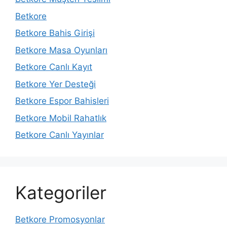
Betkore
Betkore Bahis Girişi
Betkore Masa Oyunları
Betkore Canlı Kayıt
Betkore Yer Desteği
Betkore Espor Bahisleri
Betkore Mobil Rahatlık
Betkore Canlı Yayınlar
Kategoriler
Betkore Promosyonlar