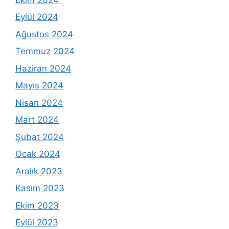
Eylül 2024
Ağustos 2024
Temmuz 2024
Haziran 2024
Mayıs 2024
Nisan 2024
Mart 2024
Şubat 2024
Ocak 2024
Aralık 2023
Kasım 2023
Ekim 2023
Eylül 2023