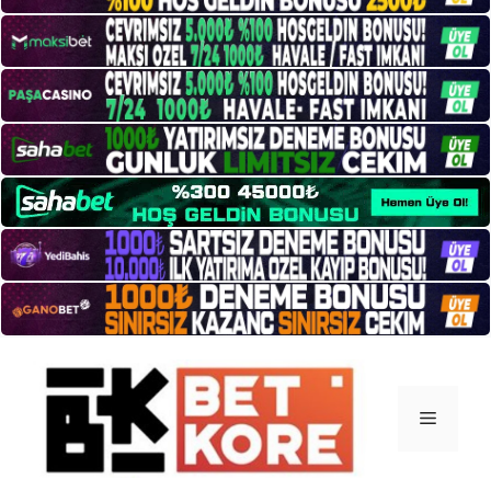
İçeriğe
atla
Menü