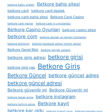
Betkore bahis sitesi
betkore bahis siteleri
betkore canli
betkore canli destek
betkore canlı bahis sitesi
Betkore Canlı Casino
betkore canlı maçlar
betkore canlı tv uygulaması
Betkore Casino Oyunları
betkore casino sitesi
betkore com
betkore destek ve müşteri hizmetleri
betkore etkileşim
betkore facebook adresi twitter adresi
Betkore Genel Bilgi
betkore gerçek zamanlı
betkore girisi
betkore giris adresi
Betkore Giriş
betkore giris yap
Betkore Güncel
betkore güncel adres
betkore güncel adresi
Betkore güvenilir mi
Betkore Güvenlir mi
betkore instagram
betkore hesap açma
Betkore kayıt
betkore i̇letişim adres
betkore kaç oldu
betkore lisanslı oyun
betkore masada oyun