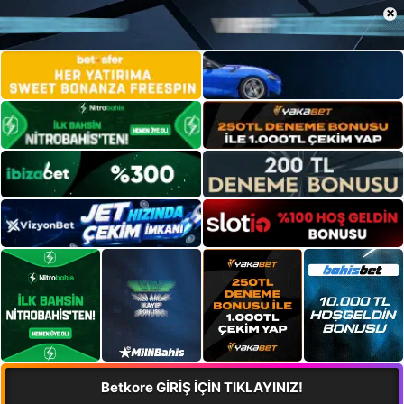
×
Betkore GİRİŞ İÇİN TIKLAYINIZ!