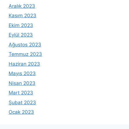
Aralık 2023
Kasım 2023
Ekim 2023
Eylül 2023
Ağustos 2023
Temmuz 2023
Haziran 2023
Mayıs 2023
Nisan 2023
Mart 2023
Şubat 2023
Ocak 2023