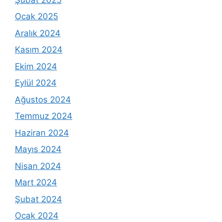
Ocak 2025
Aralık 2024
Kasım 2024
Ekim 2024
Eylül 2024
Ağustos 2024
Temmuz 2024
Haziran 2024
Mayıs 2024
Nisan 2024
Mart 2024
Şubat 2024
Ocak 2024