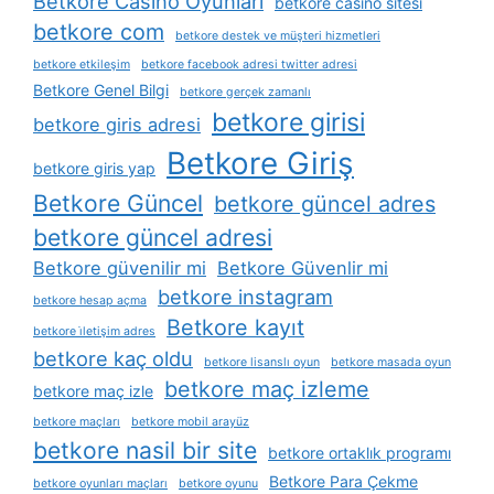
Betkore Casino Oyunları
betkore casino sitesi
betkore com
betkore destek ve müşteri hizmetleri
betkore etkileşim
betkore facebook adresi twitter adresi
Betkore Genel Bilgi
betkore gerçek zamanlı
betkore girisi
betkore giris adresi
Betkore Giriş
betkore giris yap
Betkore Güncel
betkore güncel adres
betkore güncel adresi
Betkore güvenilir mi
Betkore Güvenlir mi
betkore instagram
betkore hesap açma
Betkore kayıt
betkore i̇letişim adres
betkore kaç oldu
betkore lisanslı oyun
betkore masada oyun
betkore maç izleme
betkore maç izle
betkore maçları
betkore mobil arayüz
betkore nasil bir site
betkore ortaklık programı
Betkore Para Çekme
betkore oyunları maçları
betkore oyunu