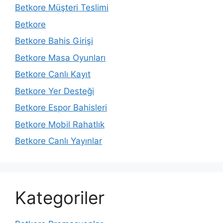
Betkore Müşteri Teslimi
Betkore
Betkore Bahis Girişi
Betkore Masa Oyunları
Betkore Canlı Kayıt
Betkore Yer Desteği
Betkore Espor Bahisleri
Betkore Mobil Rahatlık
Betkore Canlı Yayınlar
Kategoriler