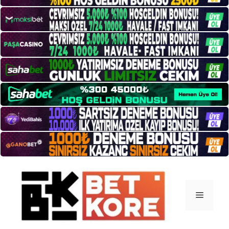
İçeriğe
atla
Menü