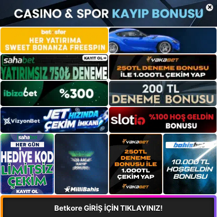
×
Betkore GİRİŞ İÇİN TIKLAYINIZ!