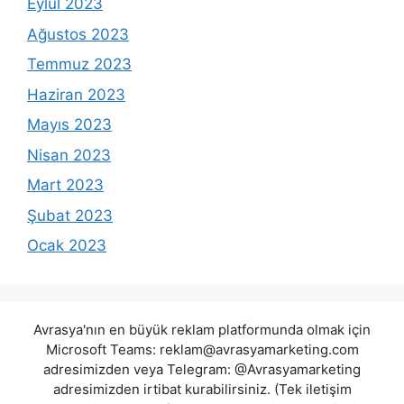
Eylül 2023
Ağustos 2023
Temmuz 2023
Haziran 2023
Mayıs 2023
Nisan 2023
Mart 2023
Şubat 2023
Ocak 2023
Avrasya'nın en büyük reklam platformunda olmak için
Microsoft Teams:
reklam@avrasyamarketing.com
adresimizden veya Telegram: @Avrasyamarketing
adresimizden irtibat kurabilirsiniz. (Tek iletişim