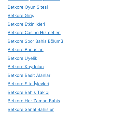
Betkore Oyun Sitesi
Betkore Giriş
Betkore Etkinlikleri
Betkore Casino Hizmetleri
Betkore Spor Bahis Bölümü
Betkore Bonusları
Betkore Üyelik
Betkore Kaydolun
Betkore Basit Alanlar
Betkore Site İşlevleri
Betkore Bahis Takibi
Betkore Her Zaman Bahis
Betkore Sanal Bahisler