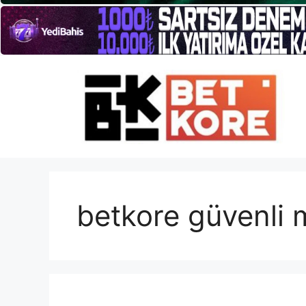
İçeriğe
atla
betkore güvenli 