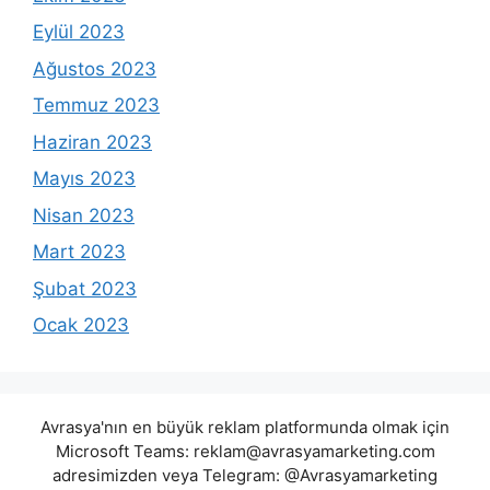
Eylül 2023
Ağustos 2023
Temmuz 2023
Haziran 2023
Mayıs 2023
Nisan 2023
Mart 2023
Şubat 2023
Ocak 2023
Avrasya'nın en büyük reklam platformunda olmak için
Microsoft Teams:
reklam@avrasyamarketing.com
adresimizden veya Telegram: @Avrasyamarketing