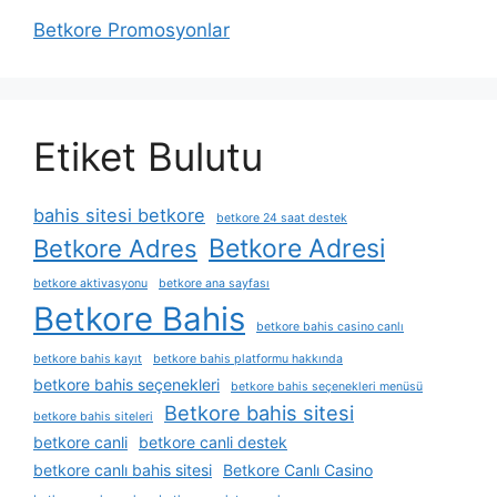
Betkore Promosyonlar
Etiket Bulutu
bahis sitesi betkore
betkore 24 saat destek
Betkore Adresi
Betkore Adres
betkore aktivasyonu
betkore ana sayfası
Betkore Bahis
betkore bahis casino canlı
betkore bahis kayıt
betkore bahis platformu hakkında
betkore bahis seçenekleri
betkore bahis seçenekleri menüsü
Betkore bahis sitesi
betkore bahis siteleri
betkore canli
betkore canli destek
betkore canlı bahis sitesi
Betkore Canlı Casino