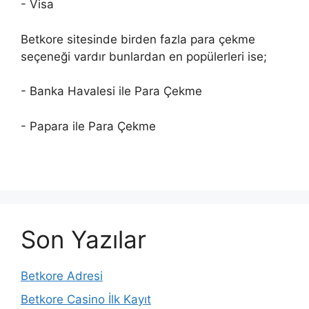
- Visa
Betkore sitesinde birden fazla para çekme
seçeneği vardır bunlardan en popülerleri ise;
- Banka Havalesi ile Para Çekme
- Papara ile Para Çekme
Son Yazılar
Betkore Adresi
Betkore Casino İlk Kayıt