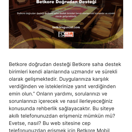
Betkore doğrudan desteği Betkore saha destek
birimleri kendi alanlarında uzmandır ve sürekli
olarak gelişmektedir. Duygularınıza karşılık
verdiğinden ve isteklerinize yanıt verdiğinden
emin olun.” Onların yardımı, sorularınızı ve
sorunlarınızı içerecek ve nasıl ilerleyeceğiniz
konusunda rehberlik sağlayacaktır. Bu siteye
akıllı telefonunuzdan erişmeniz mümkün mü?
Evetse, nasıl? Bu web sitesine cep
telefonunuzdan erişmek için Betkore Mobil