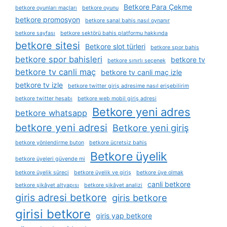
Betkore Para Çekme
betkore oyunları maçları
betkore oyunu
betkore promosyon
betkore sanal bahis nasıl oynanır
betkore sayfası
betkore sektörü bahis platformu hakkında
betkore sitesi
Betkore slot türleri
betkore spor bahis
betkore spor bahisleri
betkore tv
betkore sınırlı seçenek
betkore tv canli maç
betkore tv canli maç izle
betkore tv izle
betkore twitter giriş adresime nasıl erişebilirim
betkore twitter hesabı
betkore web mobil giriş adresi
Betkore yeni adres
betkore whatsapp
betkore yeni adresi
Betkore yeni giriş
betkore yönlendirme buton
betkore ücretsiz bahis
Betkore üyelik
betkore üyeleri güvende mi
betkore üyelik süreci
betkore üyelik ve giriş
betkore üye olmak
canli betkore
betkore şikâyet altyapısı
betkore şikâyet analizi
giris adresi betkore
giris betkore
girisi betkore
giris yap betkore