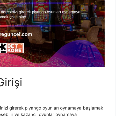
irişi
sinizi girerek piyango oyunları oynamaya başlamak
eşebilir ve kazançlı oyunlar oynamaya