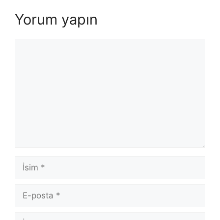
Yorum yapın
Yorum
İsim
E-
posta
İnternet