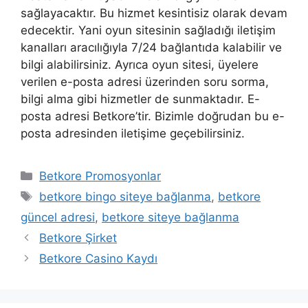
sağlayacaktır. Bu hizmet kesintisiz olarak devam
edecektir. Yani oyun sitesinin sağladığı iletişim
kanalları aracılığıyla 7/24 bağlantıda kalabilir ve
bilgi alabilirsiniz. Ayrıca oyun sitesi, üyelere
verilen e-posta adresi üzerinden soru sorma,
bilgi alma gibi hizmetler de sunmaktadır. E-
posta adresi Betkore’tir. Bizimle doğrudan bu e-
posta adresinden iletişime geçebilirsiniz.
Kategoriler
Betkore Promosyonlar
Etiketler
betkore bingo siteye bağlanma
,
betkore
güncel adresi
,
betkore siteye bağlanma
Betkore Şirket
Betkore Casino Kaydı