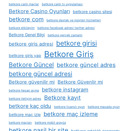
betkore canlı maçlar
betkore canlı tv uygulaması
Betkore Casino Oyunları
betkore casino sitesi
betkore com
betkore destek ve müşteri hizmetleri
betkore etkileşim
betkore facebook adresi twitter adresi
Betkore Genel Bilgi
betkore gerçek zamanlı
betkore girisi
betkore giris adresi
Betkore Giriş
betkore giris yap
Betkore Güncel
betkore güncel adres
betkore güncel adresi
Betkore güvenilir mi
Betkore Güvenlir mi
betkore instagram
betkore hesap açma
Betkore kayıt
betkore i̇letişim adres
betkore kaç oldu
betkore lisanslı oyun
betkore masada oyun
betkore maç izleme
betkore maç izle
betkore maçları
betkore mobil arayüz
betkore nasil bir site
betkore ortaklık programı