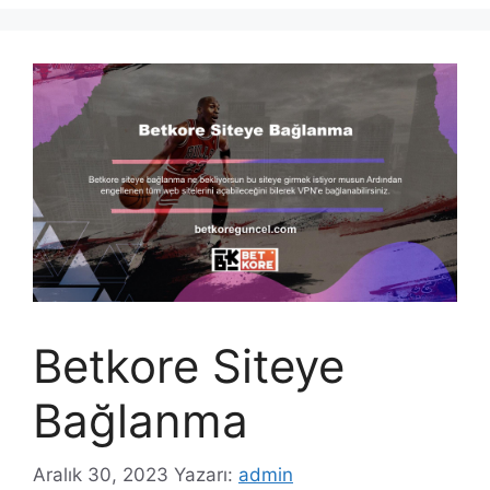
Betkore Siteye
Bağlanma
Aralık 30, 2023
Yazarı:
admin