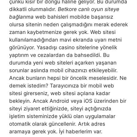
çünkü kısır bir döngü haline geliyor. Bu durumda
dikkatli olunmalıdır.
Betkore canlı oyun siteye
bağlanma
web bahisleri mobilde başarısız
olursa sitenin neden çalışmadığını merak ederek
zaman kaybetmenize gerek yok. Web sitesi
kullanılamadığından mavi ekranda uyarı metni
görünüyor. Yasadışı casino sitelerine yönelik
yaptırım ve cezalardan da bahsedildi. Bu
durumda yeni web siteleri açarken yaşanan
sorunlar aslında mobil cihazınızı etkileyebilir.
Ancak bunların hepsi bir öncelik meselesidir. Ne
demek istedim? Tarayıcınıza bir mobil web
sitesi girerseniz, web sitesi açılana kadar
bekleyin. Ancak Android veya iOS üzerinden bir
siteyi ziyaret ettiğinizde, siteyi açtığınızda
işletim sisteminizde yüklü olan uygulamalar
otomatik olarak güncellenir. Artık adres
aramaya gerek yok. İyi haberlerim var.