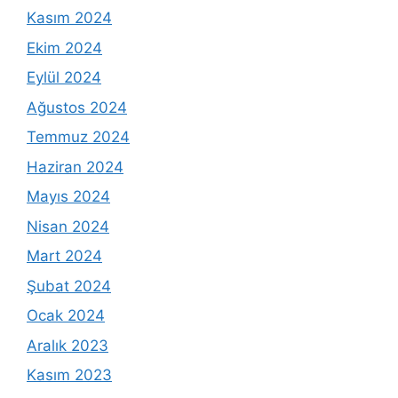
Kasım 2024
Ekim 2024
Eylül 2024
Ağustos 2024
Temmuz 2024
Haziran 2024
Mayıs 2024
Nisan 2024
Mart 2024
Şubat 2024
Ocak 2024
Aralık 2023
Kasım 2023