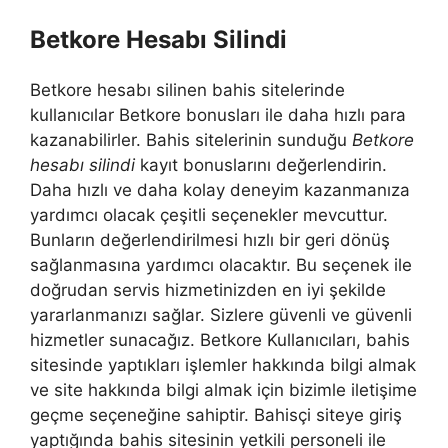
Betkore Hesabı Silindi
Betkore hesabı silinen bahis sitelerinde
kullanıcılar Betkore bonusları ile daha hızlı para
kazanabilirler. Bahis sitelerinin sunduğu
Betkore
hesabı silindi
kayıt bonuslarını değerlendirin.
Daha hızlı ve daha kolay deneyim kazanmanıza
yardımcı olacak çeşitli seçenekler mevcuttur.
Bunların değerlendirilmesi hızlı bir geri dönüş
sağlanmasına yardımcı olacaktır. Bu seçenek ile
doğrudan servis hizmetinizden en iyi şekilde
yararlanmanızı sağlar. Sizlere güvenli ve güvenli
hizmetler sunacağız. Betkore Kullanıcıları, bahis
sitesinde yaptıkları işlemler hakkında bilgi almak
ve site hakkında bilgi almak için bizimle iletişime
geçme seçeneğine sahiptir. Bahisçi siteye giriş
yaptığında bahis sitesinin yetkili personeli ile