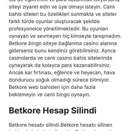
siteyi ziyaret edin ve üye olmayı isteyin. Canlı
bahis siteleri bu özellikleri sunmakta ve siteler
farklı türde oyunlar oluşturacak şekilde
profesyonelce yönetilmektedir. Bu oyunları
oynayan ve sevmeyen hiç kimseyle tanışmadım.
Betkore bingo siteye bağlanma
casino alanına
giderseniz bunu kendiniz görebilirsiniz. Ayrıca
casinolarda ve canlı casino bahis sitelerinde
oynayarak da kolayca para kazanabilirsiniz.
Ancak kar fırtınası, eğlence ve heyecan, hava
dondurucu soğuk olmadığı sürece bitmiyor.
Betkore web bahisleri için daha fazla
beklemeyin ve canlı bingo oynayın.
Betkore Hesap Silindi
Betkore hesabı silindi.Betkore hesabı silinen