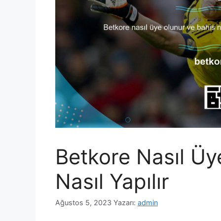
Betkore Nasıl Üy
Nasıl Yapılır
Ağustos 5, 2023
Yazarı:
admin