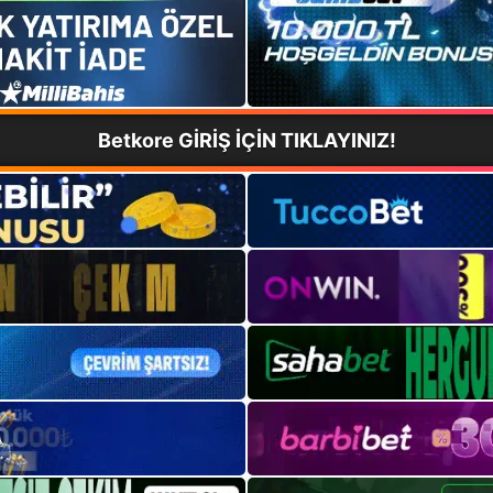
Betkore GİRİŞ İÇİN TIKLAYINIZ!