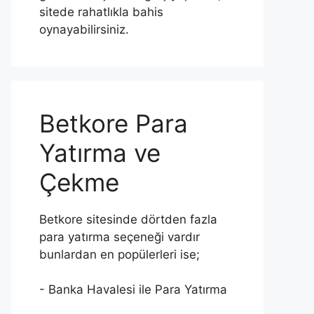
sitede rahatlıkla bahis
oynayabilirsiniz.
Betkore Para
Yatırma ve
Çekme
Betkore sitesinde dörtden fazla
para yatırma seçeneği vardır
bunlardan en popülerleri ise;
- Banka Havalesi ile Para Yatırma