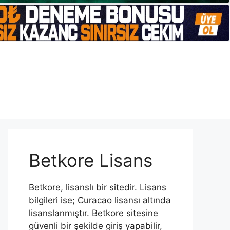
Betkore Lisans
Betkore, lisanslı bir sitedir. Lisans
bilgileri ise; Curacao lisansı altında
lisanslanmıştır. Betkore sitesine
güvenli bir şekilde giriş yapabilir,