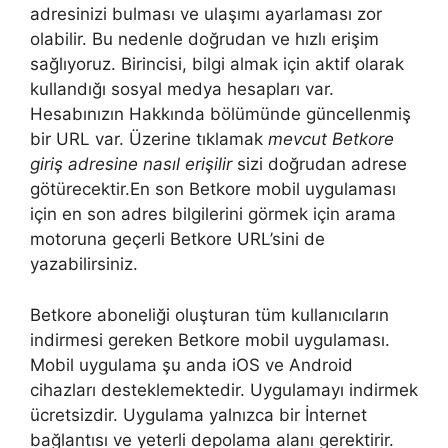
adresinizi bulması ve ulaşımı ayarlaması zor
olabilir. Bu nedenle doğrudan ve hızlı erişim
sağlıyoruz. Birincisi, bilgi almak için aktif olarak
kullandığı sosyal medya hesapları var.
Hesabınızın Hakkında bölümünde güncellenmiş
bir URL var. Üzerine tıklamak
mevcut Betkore
giriş adresine nasıl erişilir
sizi doğrudan adrese
götürecektir.En son Betkore mobil uygulaması
için en son adres bilgilerini görmek için arama
motoruna geçerli Betkore URL’sini de
yazabilirsiniz.
Betkore aboneliği oluşturan tüm kullanıcıların
indirmesi gereken Betkore mobil uygulaması.
Mobil uygulama şu anda iOS ve Android
cihazları desteklemektedir. Uygulamayı indirmek
ücretsizdir. Uygulama yalnızca bir İnternet
bağlantısı ve yeterli depolama alanı gerektirir.