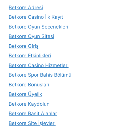
Betkore Adresi
Betkore Casino İlk Kayıt
Betkore Oyun Seçenekleri
Betkore Oyun Sitesi
Betkore Giriş
Betkore Etkinlikleri
Betkore Casino Hizmetleri
Betkore Spor Bahis Bölümü
Betkore Bonusları
Betkore Üyelik
Betkore Kaydolun
Betkore Basit Alanlar
Betkore Site İşlevleri