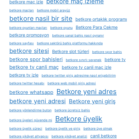
betkore maç izleme
betkore maç izle
betkore maçları
betkore mobil arayüz
betkore nasil bir site
betkore ortaklık programı
Betkore Para Çekme
betkore oyunları maçları
betkore oyunu
betkore promosyon
betkore sanal bahis nasıl oynanır
betkore sayfası
betkore sektörü bahis platformu hakkında
betkore sitesi
Betkore slot türleri
betkore spor bahis
betkore spor bahisleri
betkore tv
betkore sınırlı seçenek
betkore tv canli maç
betkore tv canli maç izle
betkore tv izle
betkore twitter giriş adresime nasıl erişebilirim
betkore twitter hesabı
betkore web mobil giriş adresi
Betkore yeni adres
betkore whatsapp
betkore yeni adresi
Betkore yeni giriş
betkore yönlendirme buton
betkore ücretsiz bahis
Betkore üyelik
betkore üyeleri güvende mi
betkore üyelik süreci
betkore üyelik ve giriş
betkore üye olmak
canli betkore
betkore şikâyet altyapısı
betkore şikâyet analizi