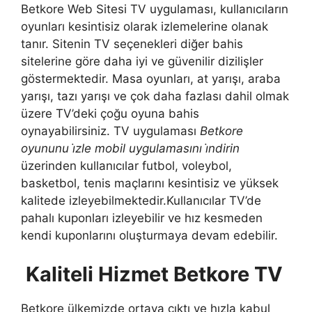
Betkore Web Sitesi TV uygulaması, kullanıcıların
oyunları kesintisiz olarak izlemelerine olanak
tanır. Sitenin TV seçenekleri diğer bahis
sitelerine göre daha iyi ve güvenilir dizilişler
göstermektedir. Masa oyunları, at yarışı, araba
yarışı, tazı yarışı ve çok daha fazlası dahil olmak
üzere TV’deki çoğu oyuna bahis
oynayabilirsiniz. TV uygulaması
Betkore
oyununu i̇zle mobil uygulamasını i̇ndirin
üzerinden kullanıcılar futbol, ​​voleybol,
basketbol, ​​tenis maçlarını kesintisiz ve yüksek
kalitede izleyebilmektedir.Kullanıcılar TV’de
pahalı kuponları izleyebilir ve hız kesmeden
kendi kuponlarını oluşturmaya devam edebilir.
Kaliteli Hizmet Betkore TV
Betkore ülkemizde ortaya çıktı ve hızla kabul