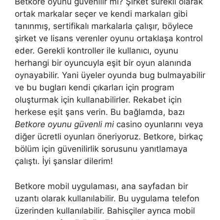
Betkore oyunu güvenilir mi? Şirket sürekli olarak
ortak markalar seçer ve kendi markaları gibi
tanınmış, sertifikalı markalarla çalışır, böylece
şirket ve lisans verenler oyunu ortaklaşa kontrol
eder. Gerekli kontroller ile kullanıcı, oyunu
herhangi bir oyuncuyla eşit bir oyun alanında
oynayabilir. Yani üyeler oyunda bug bulmayabilir
ve bu bugları kendi çıkarları için program
oluşturmak için kullanabilirler. Rekabet için
herkese eşit şans verin. Bu bağlamda, bazı
Betkore oyunu güvenli mi
casino oyunlarını veya
diğer ücretli oyunları öneriyoruz. Betkore, birkaç
bölüm için güvenilirlik sorusunu yanıtlamaya
çalıştı. İyi şanslar dilerim!
Betkore mobil uygulaması, ana sayfadan bir
uzantı olarak kullanılabilir. Bu uygulama telefon
üzerinden kullanılabilir. Bahisçiler ayrıca mobil