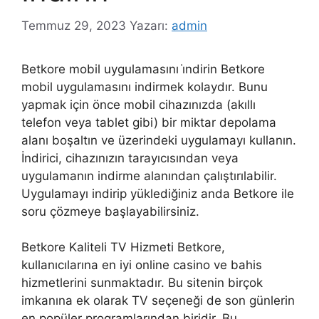
Temmuz 29, 2023
Yazarı:
admin
Betkore mobil uygulamasını i̇ndirin Betkore
mobil uygulamasını indirmek kolaydır. Bunu
yapmak için önce mobil cihazınızda (akıllı
telefon veya tablet gibi) bir miktar depolama
alanı boşaltın ve üzerindeki uygulamayı kullanın.
İndirici, cihazınızın tarayıcısından veya
uygulamanın indirme alanından çalıştırılabilir.
Uygulamayı indirip yüklediğiniz anda Betkore ile
soru çözmeye başlayabilirsiniz.
Betkore Kaliteli TV Hizmeti Betkore,
kullanıcılarına en iyi online casino ve bahis
hizmetlerini sunmaktadır. Bu sitenin birçok
imkanına ek olarak TV seçeneği de son günlerin
en popüler programlarından biridir. Bu