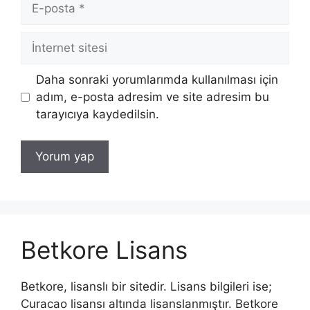
posta
İnternet
sitesi
Daha sonraki yorumlarımda kullanılması için
adım, e-posta adresim ve site adresim bu
tarayıcıya kaydedilsin.
Betkore Lisans
Betkore, lisanslı bir sitedir. Lisans bilgileri ise;
Curacao lisansı altında lisanslanmıştır. Betkore