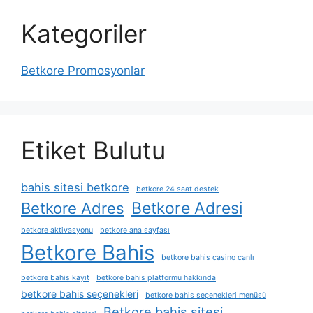
Kategoriler
Betkore Promosyonlar
Etiket Bulutu
bahis sitesi betkore
betkore 24 saat destek
Betkore Adresi
Betkore Adres
betkore aktivasyonu
betkore ana sayfası
Betkore Bahis
betkore bahis casino canlı
betkore bahis kayıt
betkore bahis platformu hakkında
betkore bahis seçenekleri
betkore bahis seçenekleri menüsü
Betkore bahis sitesi