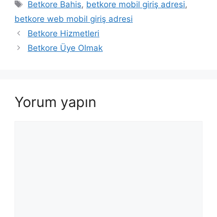
Etiketler
Betkore Bahis
,
betkore mobil giriş adresi
,
betkore web mobil giriş adresi
Betkore Hizmetleri
Betkore Üye Olmak
Yorum yapın
Yorum