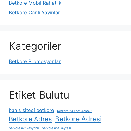
Betkore Mobil Rahatlık
Betkore Canlı Yayınlar
Kategoriler
Betkore Promosyonlar
Etiket Bulutu
bahis sitesi betkore
betkore 24 saat destek
Betkore Adresi
Betkore Adres
betkore aktivasyonu
betkore ana sayfası