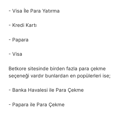
- Visa İle Para Yatırma
- Kredi Kartı
- Papara
- Visa
Betkore sitesinde birden fazla para çekme
seçeneği vardır bunlardan en popülerleri ise;
- Banka Havalesi ile Para Çekme
- Papara ile Para Çekme