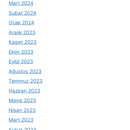
Mart 2024
Şubat 2024
Ocak 2024
Aralık 2023
Kasım 2023
Ekim 2023
Eylül 2023
Ağustos 2023
Temmuz 2023
Haziran 2023
Mayıs 2023
Nisan 2023
Mart 2023
Şubat 2023