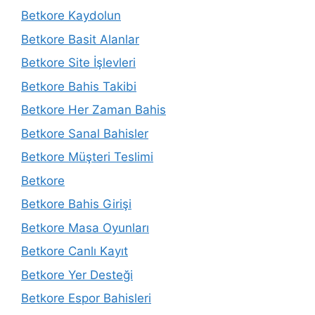
Betkore Kaydolun
Betkore Basit Alanlar
Betkore Site İşlevleri
Betkore Bahis Takibi
Betkore Her Zaman Bahis
Betkore Sanal Bahisler
Betkore Müşteri Teslimi
Betkore
Betkore Bahis Girişi
Betkore Masa Oyunları
Betkore Canlı Kayıt
Betkore Yer Desteği
Betkore Espor Bahisleri