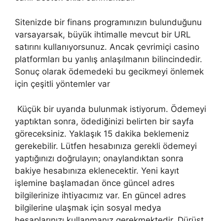
Sitenizde bir finans programınızın bulunduğunu
varsayarsak, büyük ihtimalle mevcut bir URL
satırını kullanıyorsunuz. Ancak çevrimiçi casino
platformları bu yanlış anlaşılmanın bilincindedir.
Sonuç olarak ödemedeki bu gecikmeyi önlemek
için çeşitli yöntemler var
Küçük bir uyarıda bulunmak istiyorum. Ödemeyi
yaptıktan sonra, ödediğinizi belirten bir sayfa
göreceksiniz. Yaklaşık 15 dakika beklemeniz
gerekebilir. Lütfen hesabınıza gerekli ödemeyi
yaptığınızı doğrulayın; onaylandıktan sonra
bakiye hesabınıza eklenecektir. Yeni kayıt
işlemine başlamadan önce güncel adres
bilgilerinize ihtiyacımız var. En güncel adres
bilgilerine ulaşmak için sosyal medya
hesaplarınızı kullanmanız gerekmektedir. Dürüst