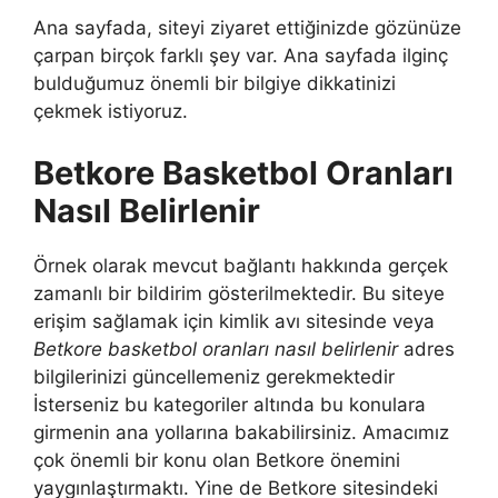
Ana sayfada, siteyi ziyaret ettiğinizde gözünüze
çarpan birçok farklı şey var. Ana sayfada ilginç
bulduğumuz önemli bir bilgiye dikkatinizi
çekmek istiyoruz.
Betkore Basketbol Oranları
Nasıl Belirlenir
Örnek olarak mevcut bağlantı hakkında gerçek
zamanlı bir bildirim gösterilmektedir. Bu siteye
erişim sağlamak için kimlik avı sitesinde veya
Betkore basketbol oranları nasıl belirlenir
adres
bilgilerinizi güncellemeniz gerekmektedir
İsterseniz bu kategoriler altında bu konulara
girmenin ana yollarına bakabilirsiniz. Amacımız
çok önemli bir konu olan Betkore önemini
yaygınlaştırmaktı. Yine de Betkore sitesindeki