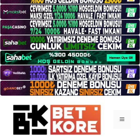
İçeriğe
atla
Menü