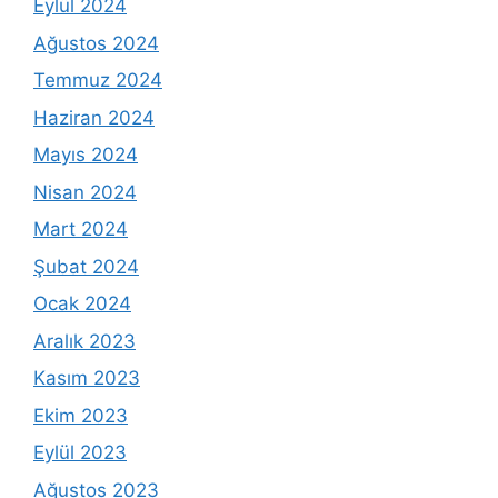
Eylül 2024
Ağustos 2024
Temmuz 2024
Haziran 2024
Mayıs 2024
Nisan 2024
Mart 2024
Şubat 2024
Ocak 2024
Aralık 2023
Kasım 2023
Ekim 2023
Eylül 2023
Ağustos 2023