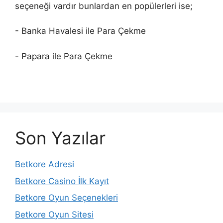
seçeneği vardır bunlardan en popülerleri ise;
- Banka Havalesi ile Para Çekme
- Papara ile Para Çekme
Son Yazılar
Betkore Adresi
Betkore Casino İlk Kayıt
Betkore Oyun Seçenekleri
Betkore Oyun Sitesi