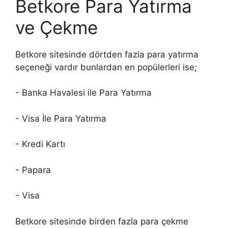
Betkore Para Yatırma
ve Çekme
Betkore sitesinde dörtden fazla para yatırma
seçeneği vardır bunlardan en popülerleri ise;
- Banka Havalesi ile Para Yatırma
- Visa İle Para Yatırma
- Kredi Kartı
- Papara
- Visa
Betkore sitesinde birden fazla para çekme