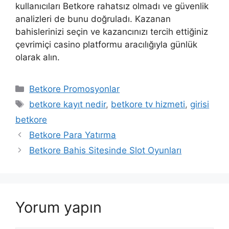
kullanıcıları Betkore rahatsız olmadı ve güvenlik
analizleri de bunu doğruladı. Kazanan
bahislerinizi seçin ve kazancınızı tercih ettiğiniz
çevrimiçi casino platformu aracılığıyla günlük
olarak alın.
Kategoriler
Betkore Promosyonlar
Etiketler
betkore kayıt nedir
,
betkore tv hizmeti
,
girisi
betkore
Betkore Para Yatırma
Betkore Bahis Sitesinde Slot Oyunları
Yorum yapın