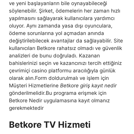
ve yeni başlayanların bile oynayabileceği
söylenebilir. Şirket, ödemelerin her zaman hızlı
yapılmasını sağlayarak kullanıcılara yardımcı
oluyor. Aynı zamanda yasa dışı oyunculara,
ödeme sorunlarına yol açmadan anında
değiştirilebilecek avantajlar da sağlayabilir. Site
kullanıcıları Betkore rahatsız olmadı ve güvenlik
analizleri de bunu doğruladı. Kazanan
bahislerinizi seçin ve kazancınızı tercih ettiğiniz
çevrimiçi casino platformu aracılığıyla günlük
olarak alın.Form doldurulmalı ve işlem için
Müşteri Hizmetlerine
Betkore giriş kayıt nedir
gönderilmelidir.Bu programa erişmek için
Betkore Nedir uygulamasına kayıt olmanız
gerekmektedir
Betkore TV Hizmeti