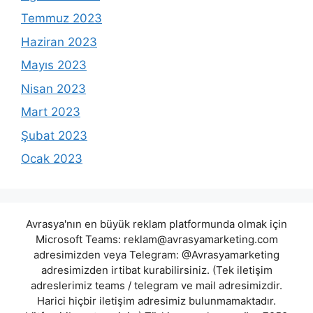
Temmuz 2023
Haziran 2023
Mayıs 2023
Nisan 2023
Mart 2023
Şubat 2023
Ocak 2023
Avrasya'nın en büyük reklam platformunda olmak için
Microsoft Teams:
reklam@avrasyamarketing.com
adresimizden veya Telegram: @Avrasyamarketing
adresimizden irtibat kurabilirsiniz. (Tek iletişim
adreslerimiz teams / telegram ve mail adresimizdir.
Harici hiçbir iletişim adresimiz bulunmamaktadır.