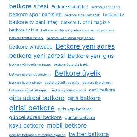
betkore sitesi
Betkore slot türleri
betkore spor bahis
betkore spor bahisleri
betkore tv
betkore sınırlı seçenek
betkore tv canli maç
betkore tv canli maç izle
betkore tv izle
betkore twitter giriş adresime nasıl erişebilirim
betkore twitter hesabı
betkore web mobil giriş adresi
Betkore yeni adres
betkore whatsapp
betkore yeni adresi
Betkore yeni giriş
betkore yönlendirme buton
betkore ücretsiz bahis
Betkore üyelik
betkore üyeleri güvende mi
betkore üyelik süreci
betkore üyelik ve giriş
betkore üye olmak
canli betkore
betkore şikâyet altyapısı
betkore şikâyet analizi
giris adresi betkore
giris betkore
girisi betkore
giris yap betkore
güncel adresi betkore
güncel betkore
mobil betkore
kayit betkore
twitter betkore
popüler betkore slot makine oyunları