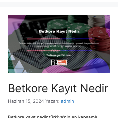
Betkore Kayıt Nedir
Haziran 15, 2024
Yazarı:
admin
Betkore kayıt nedir türkiye’nin en kapsamlı