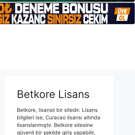
Betkore Lisans
Betkore, lisanslı bir sitedir. Lisans
bilgileri ise; Curacao lisansı altında
lisanslanmıştır. Betkore sitesine
güvenli bir şekilde giriş yapabilir,