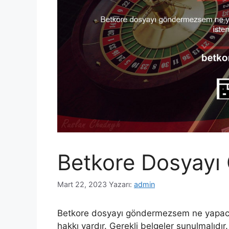
Betkore Dosyay
Mart 22, 2023
Yazarı:
admin
Betkore dosyayı göndermezsem ne yapacak
hakkı vardır. Gerekli belgeler sunulmalıd