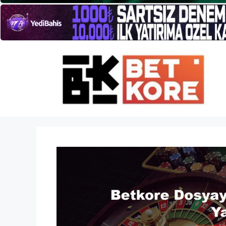
İçeriğe
atla