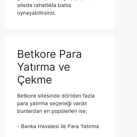
sitede rahatlıkla bahis
oynayabilirsiniz.
Betkore Para
Yatırma ve
Çekme
Betkore sitesinde dörtden fazla
para yatırma seçeneği vardır
bunlardan en popülerleri ise;
- Banka Havalesi ile Para Yatırma