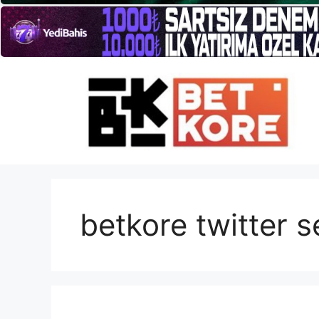
İçeriğe
atla
betkore twitter s