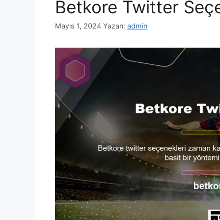
Betkore Twitter Seçe
Mayıs 1, 2024
Yazarı:
admin