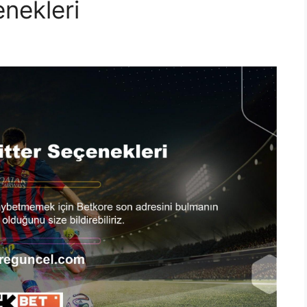
nekleri