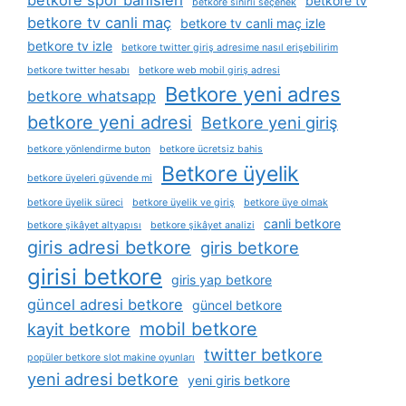
betkore spor bahisleri
betkore tv
betkore sınırlı seçenek
betkore tv canli maç
betkore tv canli maç izle
betkore tv izle
betkore twitter giriş adresime nasıl erişebilirim
betkore twitter hesabı
betkore web mobil giriş adresi
Betkore yeni adres
betkore whatsapp
betkore yeni adresi
Betkore yeni giriş
betkore yönlendirme buton
betkore ücretsiz bahis
Betkore üyelik
betkore üyeleri güvende mi
betkore üyelik süreci
betkore üyelik ve giriş
betkore üye olmak
canli betkore
betkore şikâyet altyapısı
betkore şikâyet analizi
giris adresi betkore
giris betkore
girisi betkore
giris yap betkore
güncel adresi betkore
güncel betkore
mobil betkore
kayit betkore
twitter betkore
popüler betkore slot makine oyunları
yeni adresi betkore
yeni giris betkore