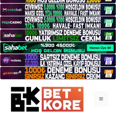
İçeriğe
atla
Menü