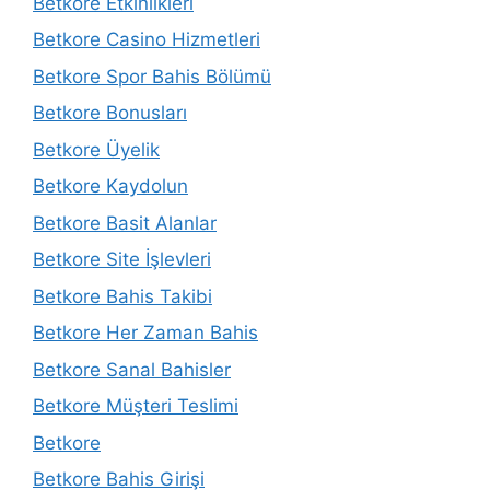
Betkore Etkinlikleri
Betkore Casino Hizmetleri
Betkore Spor Bahis Bölümü
Betkore Bonusları
Betkore Üyelik
Betkore Kaydolun
Betkore Basit Alanlar
Betkore Site İşlevleri
Betkore Bahis Takibi
Betkore Her Zaman Bahis
Betkore Sanal Bahisler
Betkore Müşteri Teslimi
Betkore
Betkore Bahis Girişi