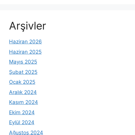
Arşivler
Haziran 2026
Haziran 2025
Mayıs 2025
Şubat 2025
Ocak 2025
Aralık 2024
Kasım 2024
Ekim 2024
Eylül 2024
Ağustos 2024