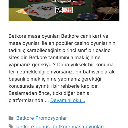
Betkore masa oyunları Betkore canlı kart ve
masa oyunları ile en popüler casino oyunlarının
tadını çıkarabileceğiniz birinci sınıf bir casino
sitesidir. Betkore tanıtımını almak için ne
yapmanız gerekiyor? Daha yüksek bir konuma
terfi etmekle ilgileniyorsanız, bir bahisçi olarak
başarılı olmak için ne yapmanız gerektiği
konusunda ayrıntılı bir rehberle kaplıdır.
Başlamadan önce, tıpkı diğer bahis
platformlarında …
Devamını oku…
Kategoriler
Betkore Promosyonlar
Etiketler
betkore bonus
,
betkore masa oyunları
,