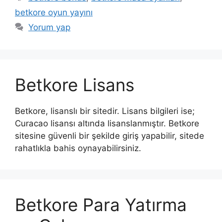
betkore oyun yayını
Yorum yap
Betkore Lisans
Betkore, lisanslı bir sitedir. Lisans bilgileri ise;
Curacao lisansı altında lisanslanmıştır. Betkore
sitesine güvenli bir şekilde giriş yapabilir, sitede
rahatlıkla bahis oynayabilirsiniz.
Betkore Para Yatırma