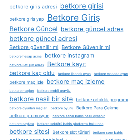
betkore girisi
betkore giris adresi
Betkore Giriş
betkore giris yap
Betkore Güncel
betkore güncel adres
betkore güncel adresi
Betkore güvenilir mi
Betkore Güvenlir mi
betkore instagram
betkore hesap açma
Betkore kayıt
betkore i̇letişim adres
betkore kaç oldu
betkore lisanslı oyun
betkore masada oyun
betkore maç izleme
betkore maç izle
betkore maçları
betkore mobil arayüz
betkore nasil bir site
betkore ortaklık programı
Betkore Para Çekme
betkore oyunları maçları
betkore oyunu
betkore promosyon
betkore sanal bahis nasıl oynanır
betkore sayfası
betkore sektörü bahis platformu hakkında
betkore sitesi
Betkore slot türleri
betkore spor bahis