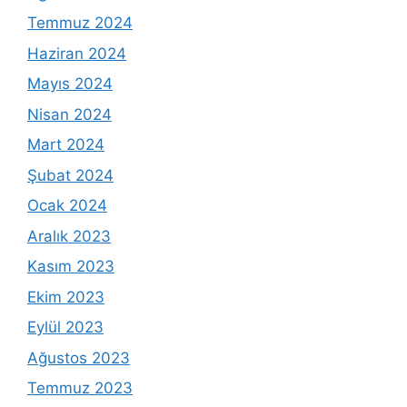
Temmuz 2024
Haziran 2024
Mayıs 2024
Nisan 2024
Mart 2024
Şubat 2024
Ocak 2024
Aralık 2023
Kasım 2023
Ekim 2023
Eylül 2023
Ağustos 2023
Temmuz 2023