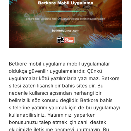
Betkore mobil uygulama mobil uygulamalar
oldukça güvenilir uygulamalardır. Çünkü
uygulamalar kötü yazılımlarla yazılmaz. Betkore
sitesi zaten lisanslı bir bahis sitesidir. Bu
nedenle kullanıcı açısından herhangi bir
belirsizlik söz konusu değildir. Betkore bahis
sitelerine yatırım yapmak için de bu uygulamayı
kullanabilirsiniz. Yatırımınızı yaparken
bonusunuzu talep etmek için canlı destek
ekibimizle iletişime geçmeyi unutmayın. Bu