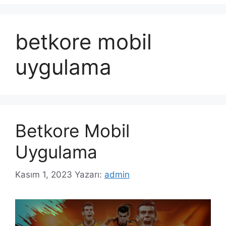
betkore mobil
uygulama
Betkore Mobil
Uygulama
Kasım 1, 2023
Yazarı:
admin