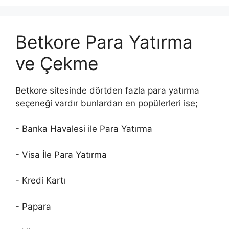
Betkore Para Yatırma
ve Çekme
Betkore sitesinde dörtden fazla para yatırma
seçeneği vardır bunlardan en popülerleri ise;
- Banka Havalesi ile Para Yatırma
- Visa İle Para Yatırma
- Kredi Kartı
- Papara