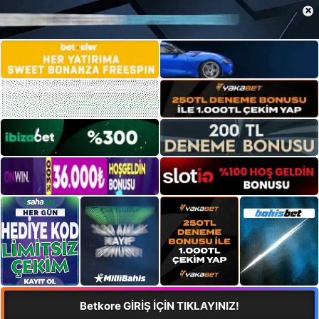
×
Betkore GİRİŞ İÇİN TIKLAYINIZ!