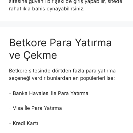
sitesine güvenli bir şekilde giriş yapabilir, sitede
rahatlıkla bahis oynayabilirsiniz.
Betkore Para Yatırma
ve Çekme
Betkore sitesinde dörtden fazla para yatırma
seçeneği vardır bunlardan en popülerleri ise;
- Banka Havalesi ile Para Yatırma
- Visa İle Para Yatırma
- Kredi Kartı