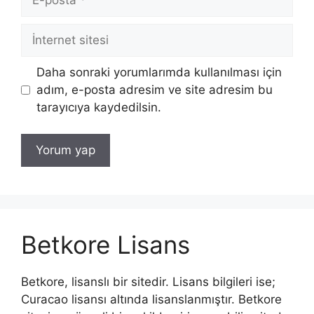
posta
İnternet
sitesi
Daha sonraki yorumlarımda kullanılması için
adım, e-posta adresim ve site adresim bu
tarayıcıya kaydedilsin.
Betkore Lisans
Betkore, lisanslı bir sitedir. Lisans bilgileri ise;
Curacao lisansı altında lisanslanmıştır. Betkore