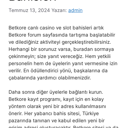
Temmuz 13, 2024
Yazarı:
admin
Betkore canlı casino ve slot bahisleri artık
Betkore forum sayfasında tartışma başlatabilir
ve dilediğiniz aktiviteyi gerçekleştirebilirsiniz.
Herhangi bir sorunuz varsa, buradan sormaya
çekinmeyin; size yanıt vereceğiz. Hem yetkili
personelin hem de üyelerin yanıt vermesine izin
verilir. En ödüllendirici yönü, başkalarına da
çabalarında yardımcı olabilmenizdir.
Daha sonra diğer üyelerle bağlantı kurun.
Betkore kayıt programı, kayıt için en kolay
yöntem olarak yeni bir adres kullanılmasını
önerir. Her yabancı bahis sitesi, Türkiye
pazarında tanınan ve kabul edilen yeni bir
erişim adresi oluşturacaktır. Betkore sitesi ya da