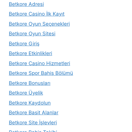
Betkore Adresi
Betkore Casino İlk Kayıt
Betkore Oyun Seçenekleri
Betkore Oyun Sitesi
Betkore Giriş
Betkore Etkinlikleri
Betkore Casino Hizmetleri
Betkore Spor Bahis Bölümü
Betkore Bonusları
Betkore Üyelik
Betkore Kaydolun
Betkore Basit Alanlar
Betkore Site İşlevleri