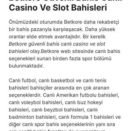
Casino Ve Slot Bahisleri
Önümüzdeki oturumda Betkore daha rekabetçi
bir bahis pazarıyla karşılaşacak. Daha yüksek
oranlar elde etmek avantajlıdır. Bir kerelik
Betkore güvenli bahis canlı casino ve slot
bahisleri
olay.Betkore web sitesinde canlı bahis
seçenekleri sunan birden fazla spor bölümü
bulunmaktadır.
Canlı futbol, ​​canlı basketbol ve canlı tenis
bahisleri bahisçiler arasında en çok aranan
seçeneklerdir. Canlı Amerikan futbolu bahisleri,
canlı voleybol bahisleri, canlı buz hokeyi
bahisleri, canlı beyzbol bahisleri, canlı
badminton bahisleri, canlı formula 1 bahisleri ve
diğer canlı spor bahis seçeneklerinin yanı sıra