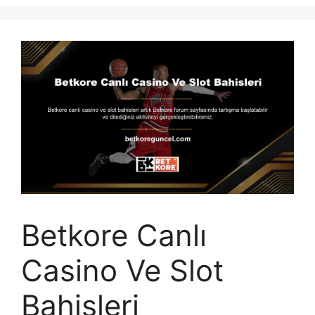
Betkore Canlı
Casino Ve Slot
Bahisleri