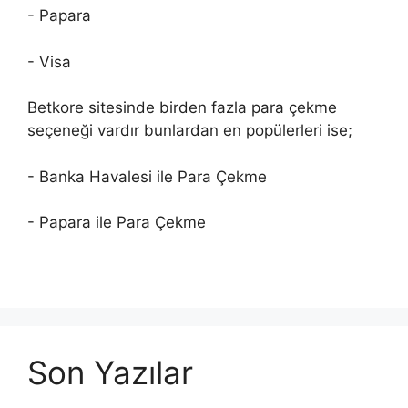
- Papara
- Visa
Betkore sitesinde birden fazla para çekme
seçeneği vardır bunlardan en popülerleri ise;
- Banka Havalesi ile Para Çekme
- Papara ile Para Çekme
Son Yazılar