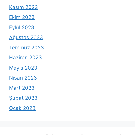
Kasım 2023
Ekim 2023
Eylül 2023
Ağustos 2023
Temmuz 2023
Haziran 2023
Mayıs 2023
Nisan 2023
Mart 2023
Şubat 2023
Ocak 2023